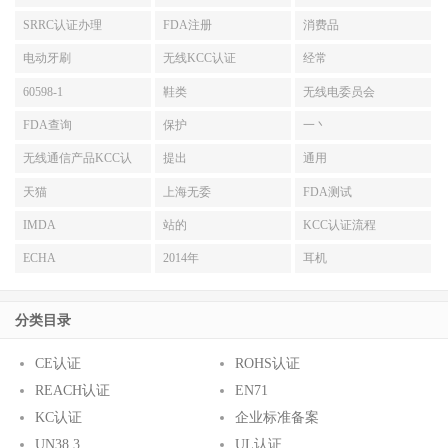
SRRC认证办理
FDA注册
消费品
电动牙刷
无线KCC认证
经常
60598-1
鞋类
无线电委员会
FDA查询
保护
一丶
无线通信产品KCC认
提出
通用
证
天猫
上海无委
FDA测试
IMDA
站的
KCC认证流程
ECHA
2014年
耳机
分类目录
CE认证
ROHS认证
REACH认证
EN71
KC认证
企业标准备案
UN38.3
UL认证