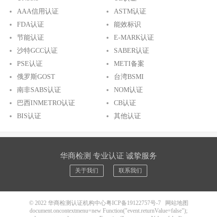
AAA信用认证
ASTM认证
FDA认证
能效标识
节能认证
E-MARK认证
沙特GCC认证
SABER认证
PSE认证
METI备案
俄罗斯GOST
台湾BSMI
南非SABS认证
NOM认证
巴西INMETRO认证
CB认证
BIS认证
其他认证
华商检测 专业认证 诚挚服务
关于我们
联系我们
© 2022
华商检测认证机构中心
粤ICP备19122757号-7
网站地图
document.oncontextmenu=new Function("event.returnValue=false");